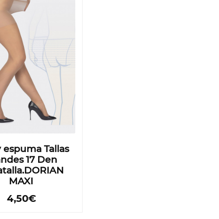
 espuma Tallas
andes 17 Den
atalla.DORIAN
MAXI
4,50€