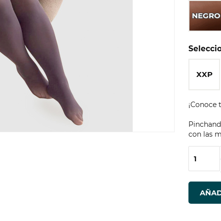
NEGRO
Seleccio
XXP
¡Conoce t
Pinchando
con las m
AÑAD