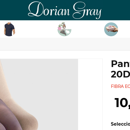
DorianGray
HOMBRE
NIÑ@
TAR
Pan
20D
FIBRA E
10
Seleccio