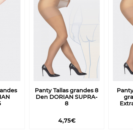
randes
Panty Tallas grandes 8
Panty
IAN
Den DORIAN SUPRA-
gr
5
8
Extr
4,75€