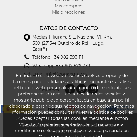
tus
Mis compras
pies
Mis direcciones
frescos
y
DATOS DE CONTACTO
cómodos
durante
Medias Filigrana S.L
,
Nacional VI, Km.
los
509 (27154) Outeiro de Rei - Lugo,
días
España
más
Teléfono
+34 982 393 111
cálidos.
Su
Whatsapp
+34 607 576 239
diseño
Email
info@doriangray.es
En nuestro sitio web utilizamos cookies propias y de
versátil
terceros para finalidades analíticas mediante el análisis
los
del tráfico web, personalizar el contenido mediante sus
hace
Síguenos
preferencias, ofrecer funciones de redes sociales y
perfectos
mostrarle publicidad personalizada en base a un perfil
tanto
elaborado a partir de sus hábitos de navegación. Para más
para
información puedes consultar nuestra política de cookies
el
.Puedes aceptar todas las cookies mediante el botón
uso
“Aceptar” o puedes aceptarlas de forma concreta,
© 2026
DorianGray - Todos los derechos
diario
modificar su selección o rechazar su uso pulsando en
reservados
como
“Configuración de Privacidad”.