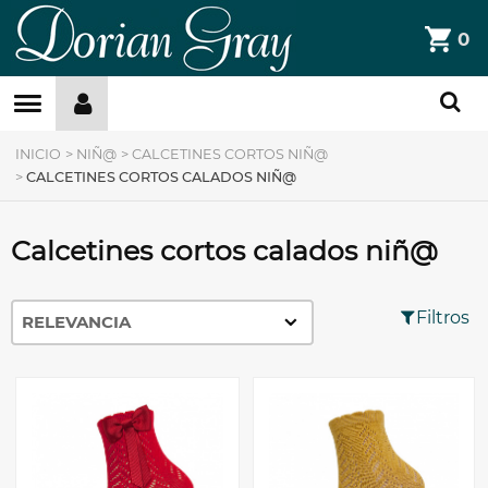
DorianGray
0
Filtros »
INICIO
>
NIÑ@
>
CALCETINES CORTOS NIÑ@
>
CALCETINES CORTOS CALADOS NIÑ@
Calcetines cortos calados niñ@
Filtros