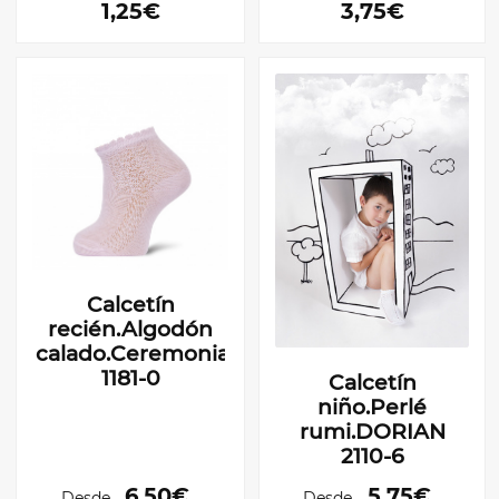
1,25€
3,75€
Calcetín
recién.Algodón
calado.Ceremonia.DORIAN
1181-0
Calcetín
niño.Perlé
rumi.DORIAN
2110-6
6,50€
5,75€
Desde
Desde