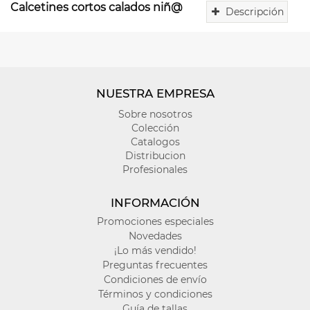
Calcetines cortos calados niñ@
Descripción
Nuestra
colección
de
calcetines
cortos
NUESTRA EMPRESA
calados
!
Perfectos
Sobre nosotros
para
Colección
la
Catalogos
primavera
Distribucion
y
Profesionales
el
verano,
INFORMACIÓN
estos
Promociones especiales
calcetines
Novedades
son
la
¡Lo más vendido!
opción
Preguntas frecuentes
ideal
Condiciones de envío
para
Términos y condiciones
mantener
Guía de tallas