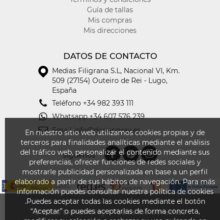
Guía de tallas
Mis compras
Mis direcciones
DATOS DE CONTACTO
Medias Filigrana S.L
,
Nacional VI, Km.
509 (27154) Outeiro de Rei - Lugo,
España
Teléfono
+34 982 393 111
Whatsapp
+34 607 576 239
Email
info@doriangray.es
En nuestro sitio web utilizamos cookies propias y de
terceros para finalidades analíticas mediante el análisis
del tráfico web, personalizar el contenido mediante sus
Síguenos
preferencias, ofrecer funciones de redes sociales y
mostrarle publicidad personalizada en base a un perfil
elaborado a partir de sus hábitos de navegación. Para más
información puedes consultar nuestra política de cookies
.Puedes aceptar todas las cookies mediante el botón
“Aceptar” o puedes aceptarlas de forma concreta,
© 2026
DorianGray - Todos los derechos