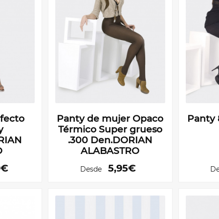
fecto
Panty de mujer Opaco
Panty
y
Térmico Super grueso
RIAN
.300 Den.DORIAN
O
ALABASTRO
0€
5,95€
Desde
De