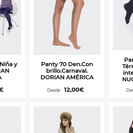
Pa
Niña y
Panty 70 Den.Con
Tér
IAN
brillo.Carnaval.
int
A
DORIAN AMÉRICA
NU
5€
12,00€
Desde
De