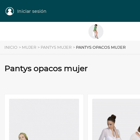
Iniciar sesión
MUJER
Categoría
INICIO
>
MUJER
>
PANTYS MUJER
>
PANTYS OPACOS MUJER
Pantys opacos mujer