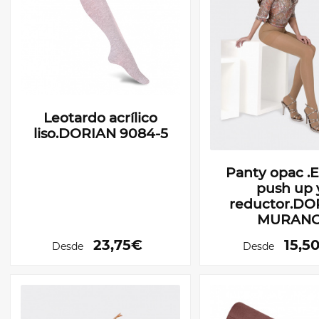
Leotardo acrílico
liso.DORIAN 9084-5
Panty opac .E
push up 
reductor.DO
MURAN
23,75€
15,5
Desde
Desde