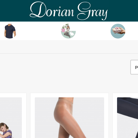
DorianGray
HOMBRE
NIÑ@
TAR
P