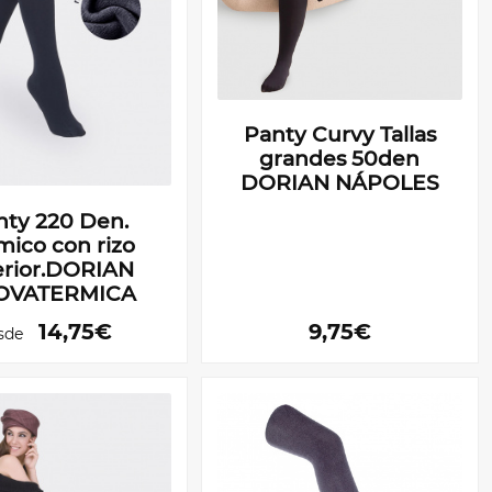
Panty Curvy Tallas
grandes 50den
DORIAN NÁPOLES
nty 220 Den.
mico con rizo
erior.DORIAN
OVATERMICA
14,75€
9,75€
sde