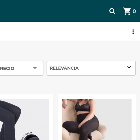
0
JETA REGALO
RECIO
0 - 7 Eur
7 - 14 Eur
14 - 21 Eur
21 - 27 Eur