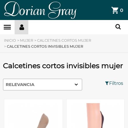
DorianGray
0
Filtros »
INICIO
>
MUJER
>
CALCETINES CORTOS MUJER
>
CALCETINES CORTOS INVISIBLES MUJER
Calcetines cortos invisibles mujer
Filtros