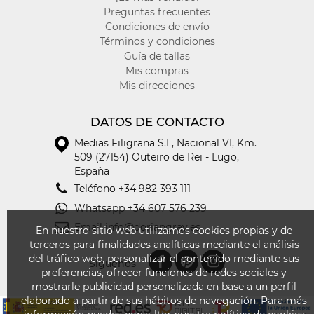
Preguntas frecuentes
Condiciones de envío
Términos y condiciones
Guía de tallas
Mis compras
Mis direcciones
DATOS DE CONTACTO
Medias Filigrana S.L
,
Nacional VI, Km.
509 (27154) Outeiro de Rei - Lugo,
España
Teléfono
+34 982 393 111
Whatsapp
+34 607 576 239
Email
info@doriangray.es
En nuestro sitio web utilizamos cookies propias y de
terceros para finalidades analíticas mediante el análisis
del tráfico web, personalizar el contenido mediante sus
Síguenos
preferencias, ofrecer funciones de redes sociales y
mostrarle publicidad personalizada en base a un perfil
elaborado a partir de sus hábitos de navegación. Para más