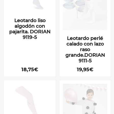
Leotardo liso
algodón con
pajarita. DORIAN
9119-5
Leotardo perlé
calado con lazo
raso
grande.DORIAN
9111-5
18,75€
19,95€