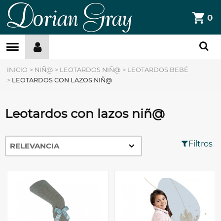
DorianGray
0
Filtros »
INICIO
>
NIÑ@
>
LEOTARDOS NIÑ@
>
LEOTARDOS BEBÉ
>
LEOTARDOS CON LAZOS NIÑ@
Leotardos con lazos niñ@
Filtros