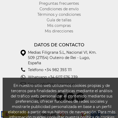
estilo
Preguntas frecuentes
a
Condiciones de envío
los
Términos y condiciones
looks
Guía de tallas
de
Mis compras
los
Mis direcciones
más
pequeños
DATOS DE CONTACTO
de
la
Medias Filigrana S.L
,
Nacional VI, Km.
casa.
509 (27154) Outeiro de Rei - Lugo,
España
Cada
Teléfono
+34 982 393 111
par
de
Whatsapp
+34 607 576 239
leotardos
Email
info@doriangray.es
está
En nuestro sitio web utilizamos cookies propias y de
cuidadosamente
terceros para finalidades analíticas mediante el análisis
diseñado
del tráfico web, personalizar el contenido mediante sus
Síguenos
con
preferencias, ofrecer funciones de redes sociales y
preciosos
mostrarle publicidad personalizada en base a un perfil
lazos
elaborado a partir de sus hábitos de navegación. Para más
que
información puedes consultar nuestra política de cookies