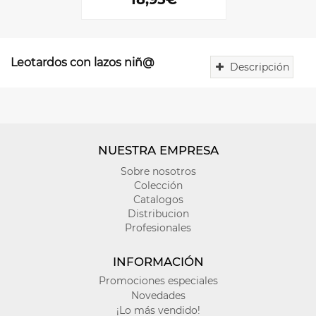
Leotardos con lazos niñ@
Descripción
Hemos
hecho
una
colección
muy
NUESTRA EMPRESA
variada
y
Sobre nosotros
elegante
Colección
de
Catalogos
leotardos
Distribucion
de
Profesionales
lazo
que
INFORMACIÓN
añadirán
Promociones especiales
un
Novedades
toque
de
¡Lo más vendido!