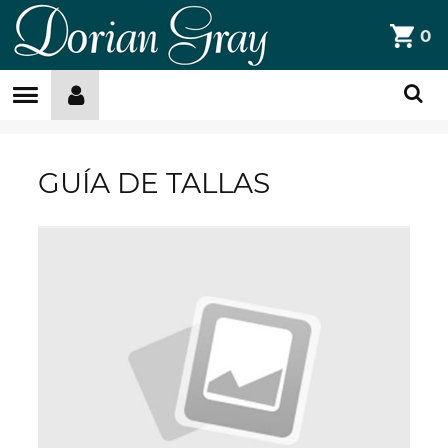
DorianGray
0
Filtros »
GUÍA DE TALLAS