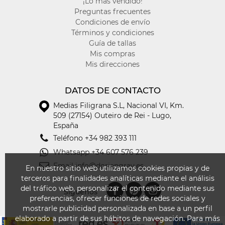
¡Lo más vendido!
Preguntas frecuentes
Condiciones de envío
Términos y condiciones
Guía de tallas
Mis compras
Mis direcciones
DATOS DE CONTACTO
Medias Filigrana S.L
,
Nacional VI, Km.
509 (27154) Outeiro de Rei - Lugo,
España
Teléfono
+34 982 393 111
Whatsapp
+34 607 576 239
Email
info@doriangray.es
En nuestro sitio web utilizamos cookies propias y de
terceros para finalidades analíticas mediante el análisis
del tráfico web, personalizar el contenido mediante sus
Síguenos
preferencias, ofrecer funciones de redes sociales y
mostrarle publicidad personalizada en base a un perfil
elaborado a partir de sus hábitos de navegación. Para más