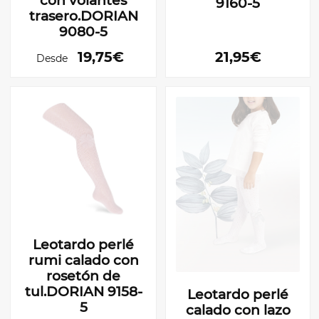
con volantes
9160-5
trasero.DORIAN
9080-5
19,75€
21,95€
Desde
Leotardo perlé
rumi calado con
rosetón de
tul.DORIAN 9158-
Leotardo perlé
5
calado con lazo