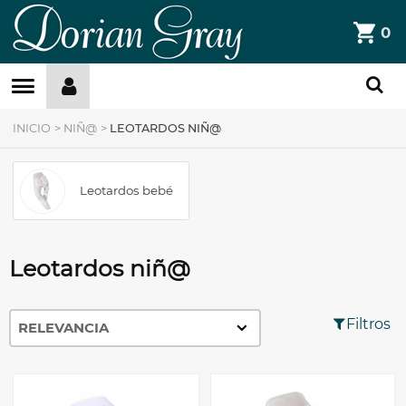
DorianGray
0
Filtros »
INICIO
>
NIÑ@
>
LEOTARDOS NIÑ@
Leotardos bebé
Leotardos niñ@
Filtros