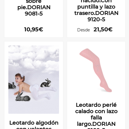
nacido.Con
sobre
puntilla y lazo
pie.DORIAN
trasero.DORIAN
9081-5
9120-5
10,95€
21,50€
Desde
Leotardo perlé
calado con lazo
falla
Leotardo algodón
largo.DORIAN