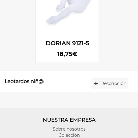
DORIAN 9121-5
18,75€
Leotardos niñ@
Descripción
La
moda
infantil
cobra
vida
NUESTRA EMPRESA
con
nuestros
Sobre nosotros
fantásticos
Colección