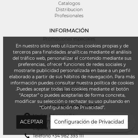
leotardos
Catalogos
para
Distribucion
niños!
Profesionales
Encontrarás
la
INFORMACIÓN
combinación
Promociones especiales
perfecta
Novedades
de
En nuestro sitio web utilizamos cookies propias y de
comodidad
¡Lo más vendido!
terceros para finalidades analíticas mediante el análisis
y
Preguntas frecuentes
del tráfico web, personalizar el contenido mediante sus
estilo
preferencias, ofrecer funciones de redes sociales y
Condiciones de envío
para
mostrarle publicidad personalizada en base a un perfil
Términos y condiciones
que
elaborado a partir de sus hábitos de navegación. Para más
Guía de tallas
tus
información puedes consultar nuestra política de cookies
Mis compras
pequeños
.Puedes aceptar todas las cookies mediante el botón
Mis direcciones
se
“Aceptar” o puedes aceptarlas de forma concreta,
destaquen
modificar su selección o rechazar su uso pulsando en
DATOS DE CONTACTO
en
“Configuración de Privacidad”.
cualquier
Medias Filigrana S.L
,
Nacional VI, Km.
ocasión.
¿EN QUÉ PODEMOS
ACEPTAR
Configuración de Privacidad
509 (27154) Outeiro de Rei - Lugo,
AYUDARTE?
España
Nuestra
colección
Teléfono
+34 982 393 111