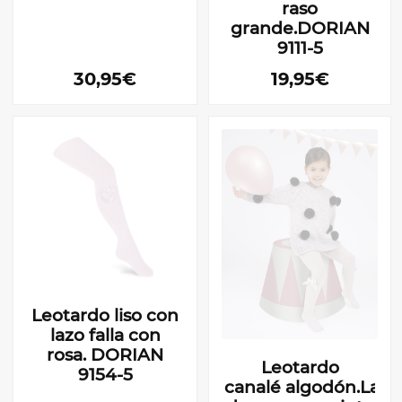
raso
grande.DORIAN
9111-5
30,95€
19,95€
Leotardo liso con
lazo falla con
rosa. DORIAN
Leotardo
9154-5
canalé algodón.Lazo