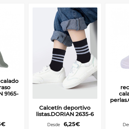
 calado
raso
re
 9165-
cal
perla
Calcetín deportivo
listas.DORIAN 2635-6
5€
6,25€
Desde
De