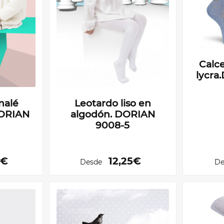
Calce
lycra
nalé
Leotardo liso en
DORIAN
algodón. DORIAN
9008-5
5€
12,25€
Desde
De