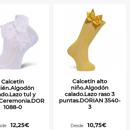
Calcetín alto
Calcetín
niño.Algodón
cién.Algodón
calado.Lazo raso 3
ado.Lazo tul y
puntas.DORIAN 3540-
s.Ceremonia.DORIAN
3
1088-0
12,25€
10,75€
sde
Desde