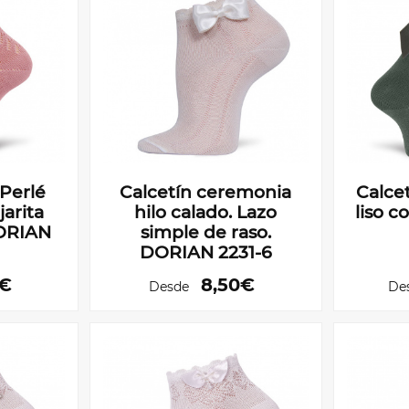
.Perlé
Calcetín ceremonia
Calcet
jarita
hilo calado. Lazo
liso c
DORIAN
simple de raso.
DORIAN 2231-6
0€
8,50€
Desde
De