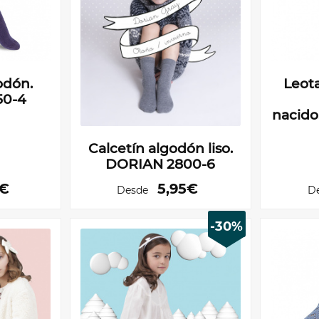
godón.
Leot
50-4
nacid
Calcetín algodón liso.
DORIAN 2800-6
5€
5,95€
Desde
D
-30%