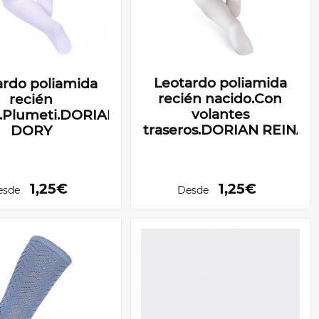
Leotardo poliamida
ardo poliamida
recién nacido.Con
recién
volantes
o.Plumeti.DORIAN
traseros.DORIAN REINA
DORY
1,25€
1,25€
esde
Desde