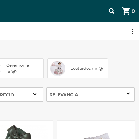
0
JETA REGALO
Ceremonia
Leotardos niñ@
niñ@
RECIO
0 - 10 Eur
10 - 20 Eur
20 - 30 Eur
30 - 39 Eur