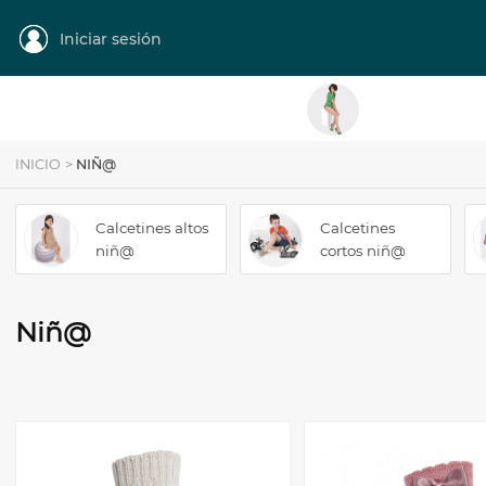
Iniciar sesión
MUJER
Categoría
INICIO
>
NIÑ@
Calcetines altos
Calcetines
niñ@
cortos niñ@
Niñ@