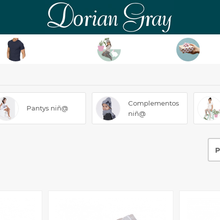
DorianGray
HOMBRE
NIÑ@
TAR
Complementos
Pantys niñ@
niñ@
P