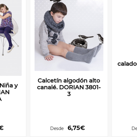
calad
Calcetín algodón alto
Niña y
canalé. DORIAN 3801-
IAN
3
A
5€
6,75€
Desde
De