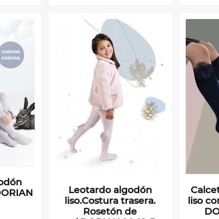
godón
Leotardo algodón
Calcet
 DORIAN
liso.Costura trasera.
liso co
Rosetón de
DO