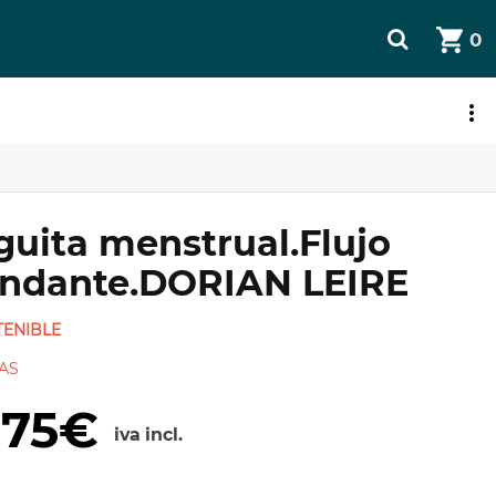
0
JETA REGALO
guita menstrual.Flujo
ndante.DORIAN LEIRE
ENIBLE
AS
,75€
iva incl.