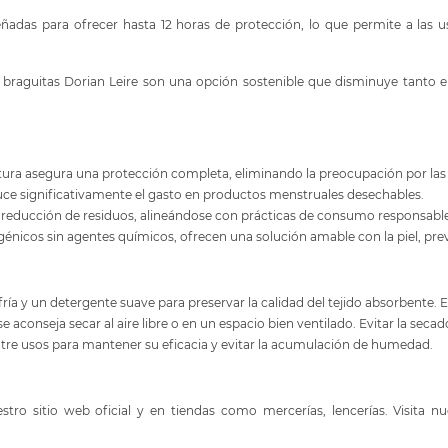
ñadas para ofrecer hasta 12 horas de protección, lo que permite a las usu
 las braguitas Dorian Leire son una opción sostenible que disminuye tan
ntura asegura una protección completa, eliminando la preocupación por las
duce significativamente el gasto en productos menstruales desechables.
la reducción de residuos, alineándose con prácticas de consumo responsable
nicos sin agentes químicos, ofrecen una solución amable con la piel, previn
ría y un detergente suave para preservar la calidad del tejido absorbente. E
e aconseja secar al aire libre o en un espacio bien ventilado. Evitar la secad
ntre usos para mantener su eficacia y evitar la acumulación de humedad.
tro sitio web oficial y en tiendas como mercerías, lencerías. Visita 