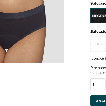
Seleccio
NEGRO
Seleccio
XXS
¡Conoce t
Pinchando
con las m
AÑAD