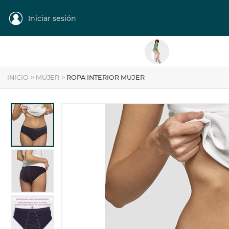
Iniciar sesión
MUJER
Categoría
INICIO
>
MUJER
>
ROPA INTERIOR MUJER