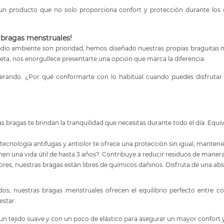
ir un producto que no solo proporciona confort y protección durante l
s bragas menstruales!
io ambiente son prioridad, hemos diseñado nuestras propias braguitas me
neta, nos enorgullece presentarte una opción que marca la diferencia.
erando. ¿Por qué conformarte con lo habitual cuando puedes disfrutar
as bragas te brindan la tranquilidad que necesitas durante todo el día. Eq
 tecnología antifugas y antiolor te ofrece una protección sin igual, mant
n una vida útil de hasta 3 años?. Contribuye a reducir residuos de manera s
ores, nuestras bragas están libres de químicos dañinos. Disfruta de una ab
s, nuestras bragas menstruales ofrecen el equilibrio perfecto entre c
estar.
n tejido suave y con un poco de elástico para asegurar un mayor confort y