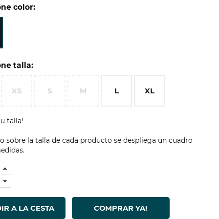
ne color:
ne talla:
XS
S
M
L
XL
u talla!
 sobre la talla de cada producto se despliega un cuadro
edidas.
IR A LA CESTA
COMPRAR YA!