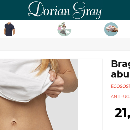
DorianGray
HOMBRE
NIÑ@
TAR
Bra
abu
ECOSOST
ANTIFUG
21