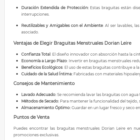
Duración Extendida de Protección:
Estas braguitas están dise
interrupciones.
Reutilizables y Amigables con el Ambiente
: Al ser lavables,
asociado.
Ventajas de Elegir Braguitas Menstruales Dorian Leire
Confianza Total
: El diseño innovador con absorción hasta la ci
Economía a Largo Plazo
: Invertir en braguitas menstruales re
Beneficios Ecológicos
: El uso de estas braguitas contribuye a 
Cuidado de la Salud Íntima:
Fabricadas con materiales hipoalergé
Consejos de Mantenimiento
Lavado Adecuado:
Se recomienda lavar las braguitas con agua f
Métodos de Secado:
Para mantener la funcionalidad del tejido, s
Almacenamiento Óptimo:
Guardar en un lugar fresco y seco e
Puntos de Venta
Puedes encontrar las braguitas menstruales Dorian Leire en nues
promociones exclusivas.