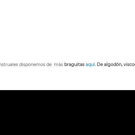
menstruales disponemos de más
braguitas
aquí.
De algodón, viscosa