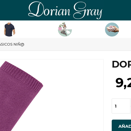
DorianGray
HOMBRE
NIÑ@
TAR
ÁSICOS NIÑ@
DOR
9,
AÑAD