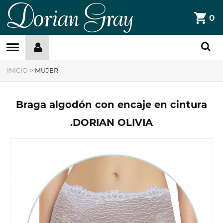
DorianGray
0
Filtros »
INICIO
>
MUJER
Braga algodón con encaje en cintura
.DORIAN OLIVIA