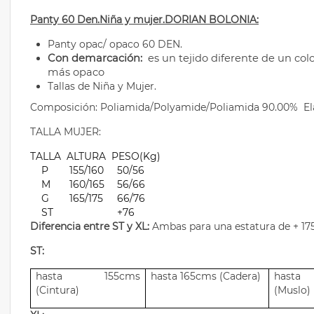
Panty 60 Den.Niña y mujer.DORIAN BOLONIA:
Panty opac/ opaco 60 DEN.
Con demarcación:
es un tejido diferente de un colo
más opaco
Tallas de Niña y Mujer.
Composición:
Poliamida/Polyamide/Poliamida 90.00% El
TALLA MUJER:
TALLA
ALTURA
PESO(Kg)
P
155/160
50/56
M
160/165
56/66
G
165/175
66/76
ST
+76
Diferencia entre ST y XL:
Ambas para una estatura de + 175 
ST:
hasta 155cms
hasta 165cms (Cadera)
hast
(Cintura)
(Muslo)