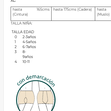
XL:
hasta 165cms
hasta 175cms (Cadera)
hast
(Cintura)
(Muslo)
TALLA NIÑA:
TALLA
EDAD
0
2-3años
1
4-5años
2
6-7años
3
8-
9años
4
10-11