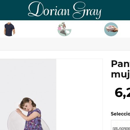
DorianGray
HOMBRE
NIÑ@
TAR
Pan
muj
6,
Seleccio
BLANC