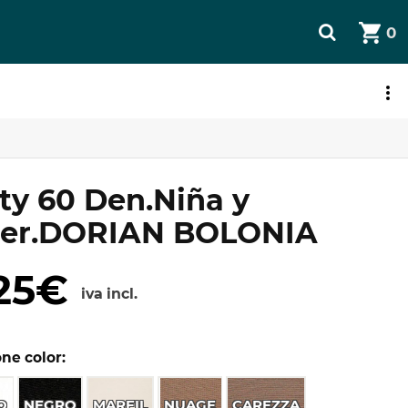
0
JETA REGALO
ty 60 Den.Niña y
er.DORIAN BOLONIA
25€
iva incl.
ne color:
O
NEGRO
MARFIL
NUAGE
CAREZZA