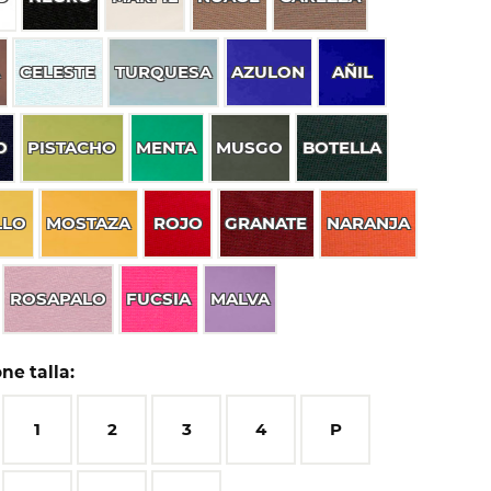
A
CELESTE
TURQUESA
AZULON
AÑIL
O
PISTACHO
MENTA
MUSGO
BOTELLA
LLO
MOSTAZA
ROJO
GRANATE
NARANJA
ROSAPALO
FUCSIA
MALVA
ne talla:
1
2
3
4
P