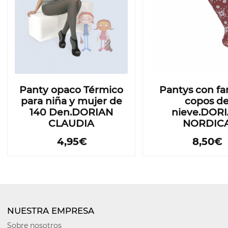
Panty opaco Térmico
Pantys con fa
para niña y mujer de
copos d
140 Den.DORIAN
nieve.DOR
CLAUDIA
NORDIC
4,95€
8,50€
NUESTRA EMPRESA
Sobre nosotros