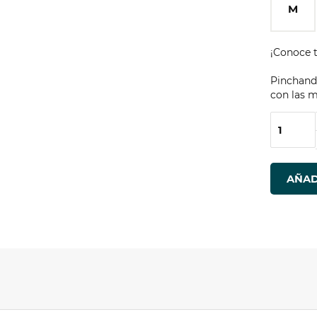
M
¡Conoce t
Pinchando
con las m
AÑAD