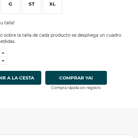
G
ST
XL
u talla!
 sobre la talla de cada producto se despliega un cuadro
edidas.
IR A LA CESTA
COMPRAR YA!
Compra rápida sin registro