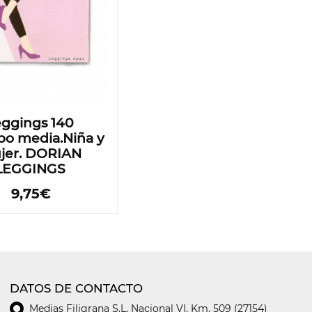
eggings 140
po media.Niña y
jer. DORIAN
LEGGINGS
9,75€
DATOS DE CONTACTO
Medias Filigrana S.L
,
Nacional VI, Km. 509 (27154)