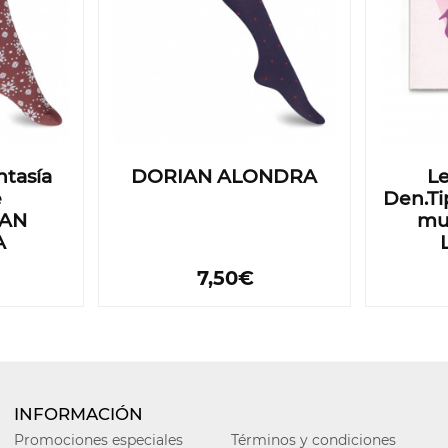
ntasía
DORIAN ALONDRA
L
e
Den.Ti
IAN
mu
A
7,50€
INFORMACIÓN
Promociones especiales
Términos y condiciones