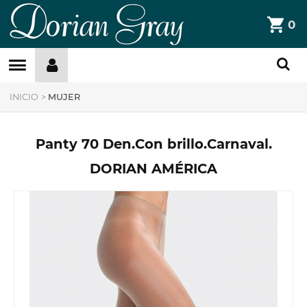
DorianGray
0
Filtros »
INICIO
>
MUJER
Panty 70 Den.Con brillo.Carnaval.
DORIAN AMÉRICA