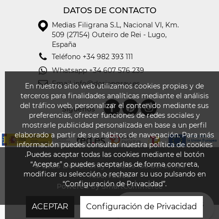
DATOS DE CONTACTO
Medias Filigrana S.L
,
Nacional VI, Km.
509 (27154) Outeiro de Rei - Lugo,
España
Teléfono
+34 982 393 111
Whatsapp
+34 607 576 239
Email
info@doriangray.es
En nuestro sitio web utilizamos cookies propias y de
terceros para finalidades analíticas mediante el análisis
del tráfico web, personalizar el contenido mediante sus
Síguenos
preferencias, ofrecer funciones de redes sociales y
mostrarle publicidad personalizada en base a un perfil
elaborado a partir de sus hábitos de navegación. Para más
información puedes consultar nuestra política de cookies
.Puedes aceptar todas las cookies mediante el botón
“Aceptar” o puedes aceptarlas de forma concreta,
© 2026
DorianGray - Todos los derechos
modificar su selección o rechazar su uso pulsando en
reservados
“Configuración de Privacidad”.
Powered by SmartCommerce
¿EN QUÉ PODEMOS
ACEPTAR
Configuración de Privacidad
AYUDARTE?