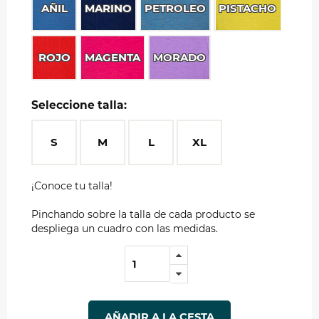
AÑIL
MARINO
PETROLEO
PISTACHO
ROJO
MAGENTA
MORADO
Seleccione talla:
S
M
L
XL
¡Conoce tu talla!
Pinchando sobre la talla de cada producto se
despliega un cuadro con las medidas.
AÑADIR A LA CESTA