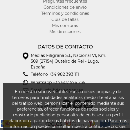
Preguntas frecuentes
Condiciones de envío
Términos y condiciones
Guía de tallas
Mis compras
Mis direcciones
DATOS DE CONTACTO
Medias Filigrana S.L
,
Nacional VI, Km.
509 (27154) Outeiro de Rei - Lugo,
España
Teléfono
+34 982 393 111
Whatsapp
+34 607 576 239
Email
info@doriangray.es
En nuestro sitio web utilizamos cookies propias y de
terceros para finalidades analíticas mediante el análisis
del tráfico web, personalizar el contenido mediante sus
Síguenos
preferencias, ofrecer funciones de redes sociales y
mostrarle publicidad personalizada en base a un perfil
elaborado a partir de sus hábitos de navegación. Para más
información puedes consultar nuestra política de cookies