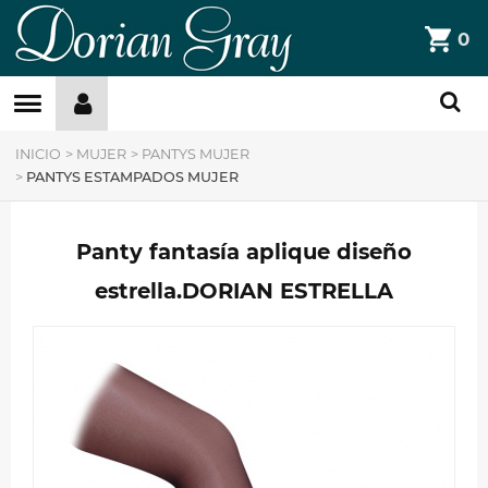
DorianGray
0
Filtros »
INICIO
>
MUJER
>
PANTYS MUJER
>
PANTYS ESTAMPADOS MUJER
Panty fantasía aplique diseño
estrella.DORIAN ESTRELLA