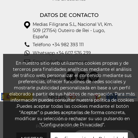
DATOS DE CONTACTO
Medias Filigrana S.L
,
Nacional VI, Km.
509 (27154) Outeiro de Rei - Lugo,
España
Teléfono
+34 982 393 111
Whatsapp
+34 607 576 239
Email
info@doriangray.es
En nuestro sitio web utilizamos cookies propias y de
terceros para finalidades analíticas mediante el análisis
del tráfico web, personalizar el contenido mediante sus
Síguenos
preferencias, ofrecer funciones de redes sociales y
mostrarle publicidad personalizada en base a un perfil
elaborado a partir de sus hábitos de navegación. Para más
información puedes consultar nuestra política de cookies
.Puedes aceptar todas las cookies mediante el botón
“Aceptar” o puedes aceptarlas de forma concreta,
© 2026
DorianGray - Todos los derechos
modificar su selección o rechazar su uso pulsando en
reservados
“Configuración de Privacidad”.
Powered by SmartCommerce
¿EN QUÉ PODEMOS