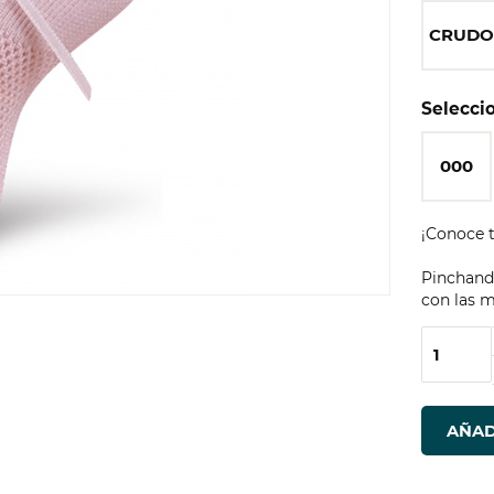
CRUD
Seleccio
000
¡Conoce t
Pinchando
con las m
AÑAD