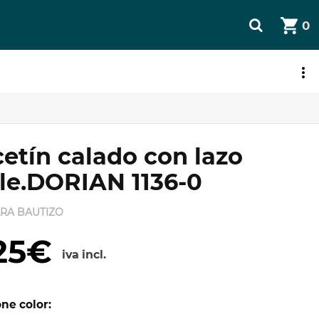
0
JETA REGALO
cetín calado con lazo
le.DORIAN 1136-0
ARA BAUTIZO
25€
iva incl.
ne color: