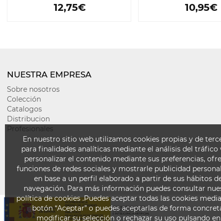
12,75€
10,95€
NUESTRA EMPRESA
Sobre nosotros
Colección
Catalogos
Distribucion
Profesionales
En nuestro sitio web utilizamos cookies propias y de terc
para finalidades analíticas mediante el análisis del tráfico
personalizar el contenido mediante sus preferencias, ofr
funciones de redes sociales y mostrarle publicidad persona
en base a un perfil elaborado a partir de sus hábitos d
navegación. Para más información puedes consultar nue
política de cookies .Puedes aceptar todas las cookies media
botón “Aceptar” o puedes aceptarlas de forma concret
modificar su selección o rechazar su uso pulsando en