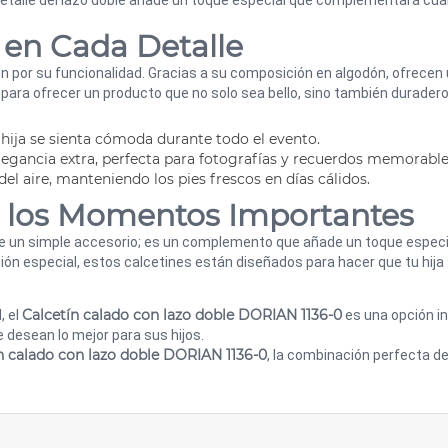
detalle del lazo doble añade un toque especial que complementará cua
 en Cada Detalle
én por su funcionalidad. Gracias a su composición en algodón, ofrece
 para ofrecer un producto que no solo sea bello, sino también duradero
hija se sienta cómoda durante todo el evento.
elegancia extra, perfecta para fotografías y recuerdos memorable
n del aire, manteniendo los pies frescos en días cálidos.
a los Momentos Importantes
 un simple accesorio; es un complemento que añade un toque especial 
ión especial, estos calcetines están diseñados para hacer que tu hija
Calcetín calado con lazo doble DORIAN 1136-0
 el
es una opción i
 desean lo mejor para sus hijos.
n calado con lazo doble DORIAN 1136-0
, la combinación perfecta d