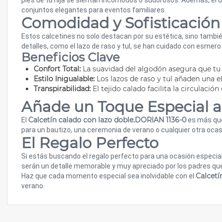
pies de tu hija se sientan incómodos o sudorosos. Además, el 
conjuntos elegantes para eventos familiares.
Comodidad y Sofisticación
Estos calcetines no solo destacan por su estética, sino tambi
detalles, como el lazo de raso y tul, se han cuidado con esmero
Beneficios Clave
Confort Total:
La suavidad del algodón asegura que tu 
Estilo Inigualable:
Los lazos de raso y tul añaden una 
Transpirabilidad:
El tejido calado facilita la circulació
Añade un Toque Especial 
Calcetín calado con lazo doble.DORIAN 1136-0
El
es más que
para un bautizo, una ceremonia de verano o cualquier otra ocas
El Regalo Perfecto
Si estás buscando el regalo perfecto para una ocasión especial,
serán un detalle memorable y muy apreciado por los padres que
Calcetí
Haz que cada momento especial sea inolvidable con el
verano.