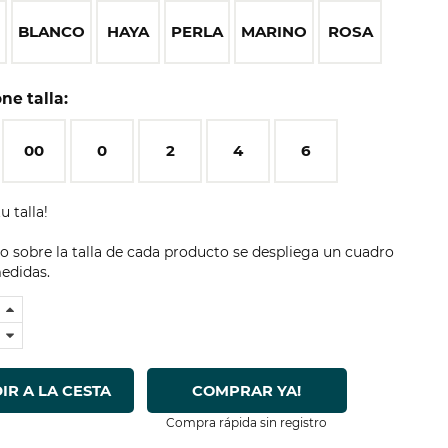
O
BLANCO
HAYA
PERLA
MARINO
ROSA
ne talla:
00
0
2
4
6
u talla!
 sobre la talla de cada producto se despliega un cuadro
edidas.
IR A LA CESTA
COMPRAR YA!
Compra rápida sin registro