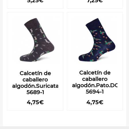
5,25€
7,25€
Calcetín de
Calcetín de
caballero
caballero
algodón.Pato.DORI
algodón.Suricatas. DORIAN
5694-1
5689-1
4,75€
4,75€