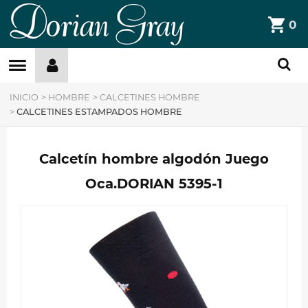
DorianGray
0
Filtros »
INICIO
>
HOMBRE
>
CALCETINES HOMBRE
>
CALCETINES ESTAMPADOS HOMBRE
Calcetín hombre algodón Juego
Oca.DORIAN 5395-1