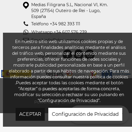
Medias Filigrana S.L
,
Nacional VI, Km.
509 (27154) Outeiro de Rei - Lugo,
España
Teléfono
+34 982 393 111
Whatsapp
+34 607 576 239
Email
info@doriangray.es
En nuestro sitio web utilizamos cookies propias y de
terceros para finalidades analíticas mediante el análisis
del tráfico web, personalizar el contenido mediante sus
Síguenos
preferencias, ofrecer funciones de redes sociales y
mostrarle publicidad personalizada en base a un perfil
elaborado a partir de sus hábitos de navegación. Para más
información puedes consultar nuestra política de cookies
.Puedes aceptar todas las cookies mediante el botón
“Aceptar” o puedes aceptarlas de forma concreta,
© 2026
DorianGray - Todos los derechos
modificar su selección o rechazar su uso pulsando en
reservados
“Configuración de Privacidad”.
Powered by SmartCommerce
¿EN QUÉ PODEMOS
ACEPTAR
Configuración de Privacidad
AYUDARTE?