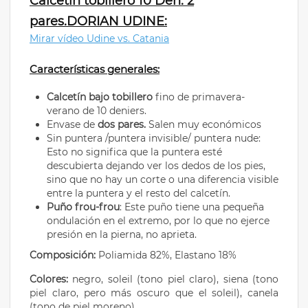
Calcetín tobillero 10 Den. 2
pares.DORIAN UDINE:
Mirar vídeo Udine vs. Catania
Características generales:
Calcetín bajo
tobillero
fino de primavera-
verano de 10 deniers.
Envase de
dos pares.
Salen muy económicos
Sin puntera /puntera invisible/ puntera nude:
Esto no significa que la puntera esté
descubierta dejando ver los dedos de los pies,
sino que no hay un corte o una diferencia visible
entre la puntera y el resto del calcetín.
Puño frou-frou
: Este puño tiene una pequeña
ondulación en el extremo, por lo que no ejerce
presión en la pierna, no aprieta.
Composición:
Poliamida 82%, Elastano 18%
Colores:
negro, soleil (tono piel claro), siena (tono
piel claro, pero más oscuro que el soleil), canela
(tono de piel moreno)