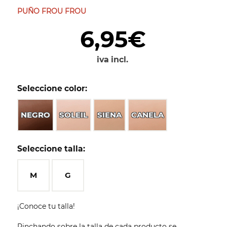
PUÑO FROU FROU
6,95€
iva incl.
Seleccione color:
NEGRO
SOLEIL
SIENA
CANELA
Seleccione talla:
M
G
¡Conoce tu talla!
Pinchando sobre la talla de cada producto se