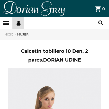
DorianGray
0
Filtros »
INICIO
>
MUJER
Calcetín tobillero 10 Den. 2
pares.DORIAN UDINE