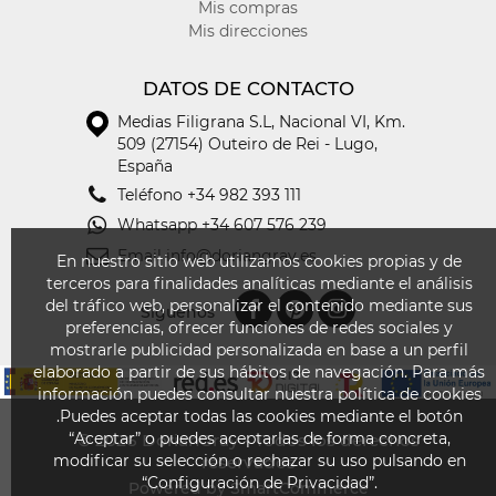
Mis compras
Mis direcciones
DATOS DE CONTACTO
Medias Filigrana S.L
,
Nacional VI, Km.
509 (27154) Outeiro de Rei - Lugo,
España
Teléfono
+34 982 393 111
Whatsapp
+34 607 576 239
Email
info@doriangray.es
En nuestro sitio web utilizamos cookies propias y de
terceros para finalidades analíticas mediante el análisis
del tráfico web, personalizar el contenido mediante sus
Síguenos
preferencias, ofrecer funciones de redes sociales y
mostrarle publicidad personalizada en base a un perfil
elaborado a partir de sus hábitos de navegación. Para más
información puedes consultar nuestra política de cookies
.Puedes aceptar todas las cookies mediante el botón
“Aceptar” o puedes aceptarlas de forma concreta,
© 2026
DorianGray - Todos los derechos
modificar su selección o rechazar su uso pulsando en
reservados
“Configuración de Privacidad”.
Powered by SmartCommerce