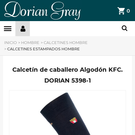
DorianGray
0
Filtros »
INICIO
>
HOMBRE
>
CALCETINES HOMBRE
>
CALCETINES ESTAMPADOS HOMBRE
Calcetín de caballero Algodón KFC.
DORIAN 5398-1