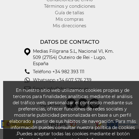
Términos y condiciones
Guía de tallas
Mis compras
Mis direcciones
DATOS DE CONTACTO
Medias Filigrana S.L
,
Nacional VI, Km.
509 (27154) Outeiro de Rei - Lugo,
España
Teléfono
+34 982 393 111
Whatsapp
+34 607 576 239
Email
info@doriangray.es
En nuestro sitio web utilizamos cookies propias y de
terceros para finalidades analíticas mediante el análisis
del tráfico web, personalizar el contenido mediante sus
Síguenos
preferencias, ofrecer funciones de redes sociales y
mostrarle publicidad personalizada en base a un perfil
elaborado a partir de sus hábitos de navegación. Para más
información puedes consultar nuestra política de cookies
.Puedes aceptar todas las cookies mediante el botón