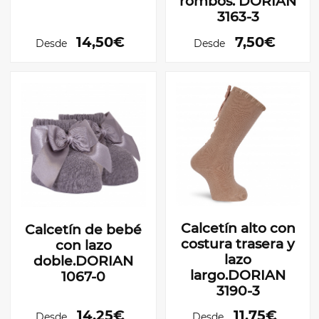
rombos. DORIAN
3163-3
14,50€
7,50€
Desde
Desde
Calcetín alto con
Calcetín de bebé
costura trasera y
con lazo
lazo
doble.DORIAN
largo.DORIAN
1067-0
3190-3
14,25€
11,75€
Desde
Desde