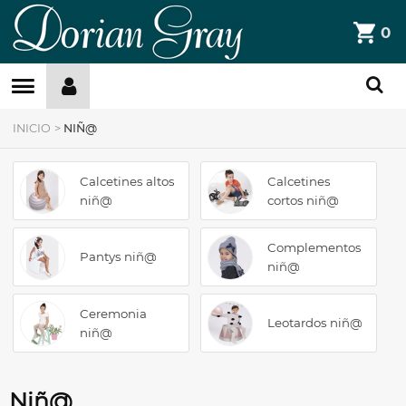
DorianGray
0
Filtros »
INICIO
>
NIÑ@
Calcetines altos
Calcetines
niñ@
cortos niñ@
Complementos
Pantys niñ@
niñ@
Ceremonia
Leotardos niñ@
niñ@
Niñ@