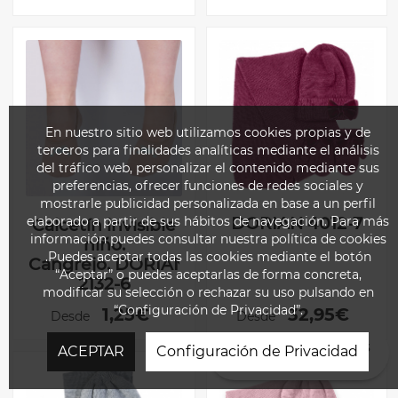
En nuestro sitio web utilizamos cookies propias y de
terceros para finalidades analíticas mediante el análisis
del tráfico web, personalizar el contenido mediante sus
preferencias, ofrecer funciones de redes sociales y
mostrarle publicidad personalizada en base a un perfil
DORIAN 4012-7
elaborado a partir de sus hábitos de navegación. Para más
Calcetín invisible
información puedes consultar nuestra política de cookies
niño.
.Puedes aceptar todas las cookies mediante el botón
Cangrejo. DORIAN
“Aceptar” o puedes aceptarlas de forma concreta,
2132-6
modificar su selección o rechazar su uso pulsando en
“Configuración de Privacidad”.
1,25€
32,95€
Desde
Desde
¿EN QUÉ PODEMOS
ACEPTAR
Configuración de Privacidad
AYUDARTE?